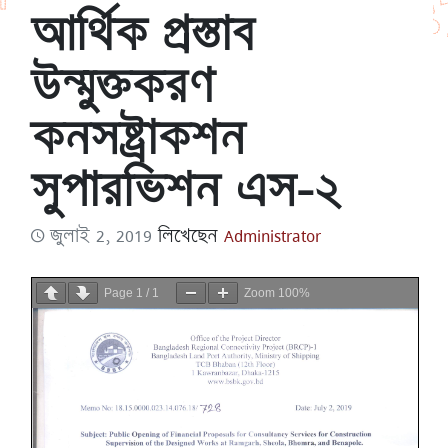
আর্থিক প্রস্তাব
উন্মুক্তকরণ
কনসষ্ট্রাকশন
সুপারভিশন এস-২
জুলাই 2, 2019
লিখেছেন
Administrator
Page
1
/
1
Zoom
100%