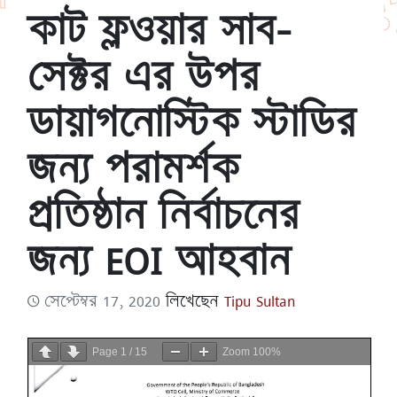
কাট ফ্লওয়ার সাব-
সেক্টর এর উপর
ডায়াগনোস্টিক স্টাডির
জন্য পরামর্শক
প্রতিষ্ঠান নির্বাচনের
জন্য EOI আহবান
সেপ্টেম্বর 17, 2020
লিখেছেন
Tipu Sultan
Page
1
/
15
Zoom
100%