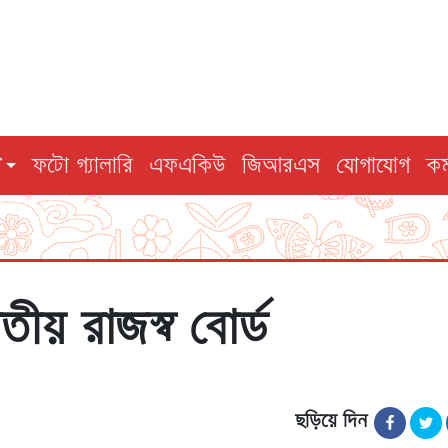
ি
ফটো গ্যালারি
এফএকিউ
জিআরএস
যোগাযোগ
কর
াতীয় রাজস্ব বোর্ড
ছড়িয়ে দিন