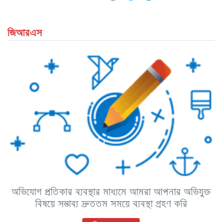
জিআরএস
অভিযোগ প্রতিকার ব্যবস্থার মাধ্যমে আমরা আপনার অভিযুক্ত
বিষয়ে সম্ভাব্য দ্রুততম সময়ে ব্যবস্থা গ্রহণ করি