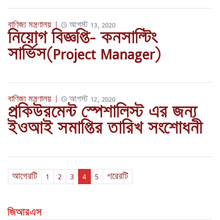
বাণিজ্য মন্ত্রণালয়
|
আগস্ট 13, 2020
নিয়োগ বিজ্ঞপ্তি- কনসাল্টিং
সার্ভিস(Project Manager)
বাণিজ্য মন্ত্রণালয়
|
আগস্ট 12, 2020
প্রকিউরমেন্ট স্পেশালিস্ট এর জন্য
ইওআই সমাপ্তির তারিখ সংশোধনী
পাতা
পাতা
পাতা
পাতা
পাতা
আগেরটি
1
2
3
4
5
পরেরটি
জিআরএস