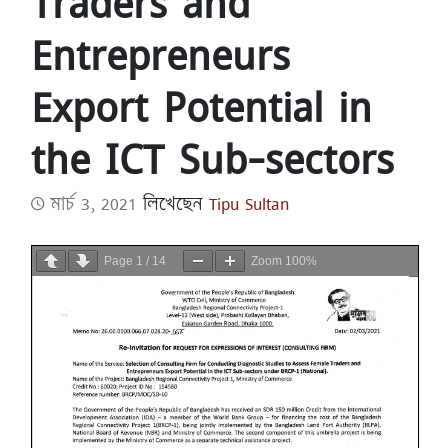
Traders and
Entrepreneurs
Export Potential in
the ICT Sub-sectors
মার্চ 3, 2021
লিখেছেন
Tipu Sultan
Page
1
/
14
Zoom
100%