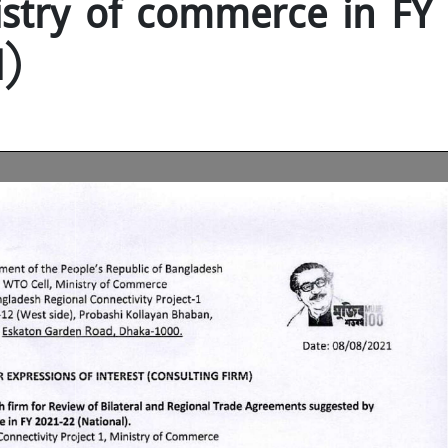
istry of commerce in FY
l)