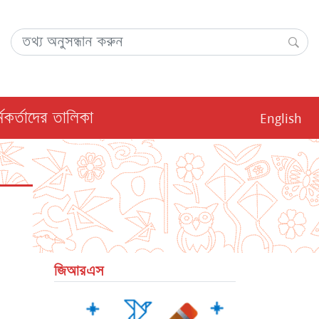
অনুসন্ধান করছেন:
অনু
্মকর্তাদের তালিকা
English
জিআরএস