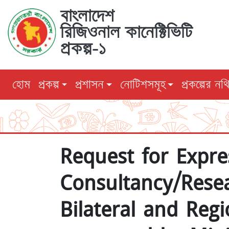
মূল
বাংলাদেশ
বক্তব্যে
রিজিওনাল কানেক্টিভিটি
চলুন
প্রকল্প-১
হোম
প্রকল্প
প্রশাসন
নোটিশসমূহ
প্রকল্পের নথ
Request for Expre
Consultancy/Resea
Bilateral and Reg